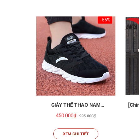
- 55%
GIÀY THỂ THAO NAM
[Chí
ANTA5581
450.000₫
995.000₫
XEM CHI TIẾT