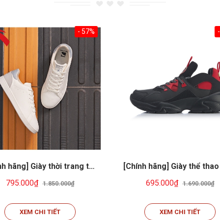
- 57%
nh hãng] Giày thời trang thể
[Chính hãng] Giày thể tha
thao Unisex ANTA016
Li-ning AGLQ009-1
795.000₫
695.000₫
1.850.000₫
1.690.000₫
XEM CHI TIẾT
XEM CHI TIẾT