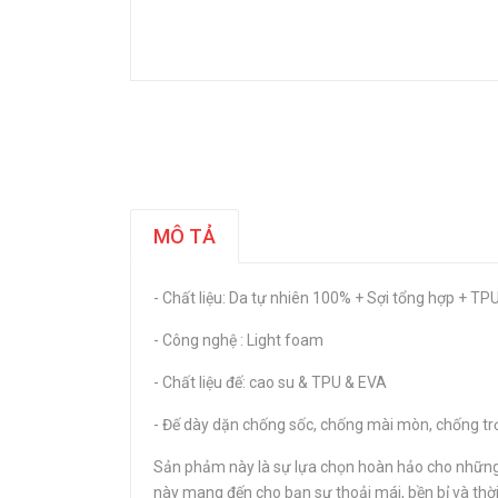
MÔ TẢ
- Chất liệu: Da tự nhiên 100% + Sợi tổng hợp + TPU
- Công nghệ : Light foam
- Chất liệu đế: cao su & TPU & EVA
- Đế dày dặn chống sốc, chống mài mòn, chống trơ
Sản phảm này là sự lựa chọn hoàn hảo cho những a
này mang đến cho bạn sự thoải mái, bền bỉ và thời