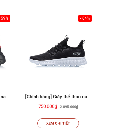
- 59%
- 64%
o nam
[Chính hãng] Giày thể thao nam
[Chính hãn
Li-ning ARER001-2
thao Unis
750.000₫
795
2.095.000₫
XEM CHI TIẾT