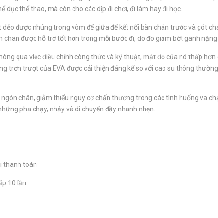
dục thể thao, mà còn cho các dịp đi chơi, đi làm hay đi học.
t dẻo được nhúng trong vòm đế giữa để kết nối bàn chân trước và gót châ
àn chân được hỗ trợ tốt hơn trong mỗi bước đi, do đó giảm bớt gánh nặn
 thông qua việc điều chỉnh công thức và kỹ thuật, mật độ của nó thấp h
ng trơn trượt của EVA được cải thiện đáng kể so với cao su thông thường
g ngón chân, giảm thiểu nguy cơ chấn thương trong các tình huống va ch
g những pha chạy, nhảy và di chuyển đầy nhanh nhẹn.
i thanh toán
ấp 10 lần