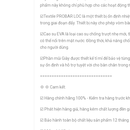
phẩm này không chỉ phù hợp cho các hoạt động thể 
☑️Textile PROBAR LOC là một thiết bị ổn định nhiệ
trong giai đoạn đẩy. Thiết bị này cho phép vòm b
☑️Cao su EVA là loại cao su chống trượt nhẹ mới,
có thể nổi trên mặt nước. Đồng thời, khả năng chố
cho người dùng.
☑️Phần mũi Giày được thiết kế tỉ mỉ để bảo vệ từn
sự ổn định và hỗ trợ tuyệt vời cho bàn chân tron
===============================
💢 💢 Cam kết:
☑️ Hàng chính hãng 100% - Kiểm tra hàng trước kh
☑️ Phát hiện hàng giả, hàng kém chất lượng đền g
☑️ Bảo hành toàn bộ chất liệu sản phẩm 12 tháng