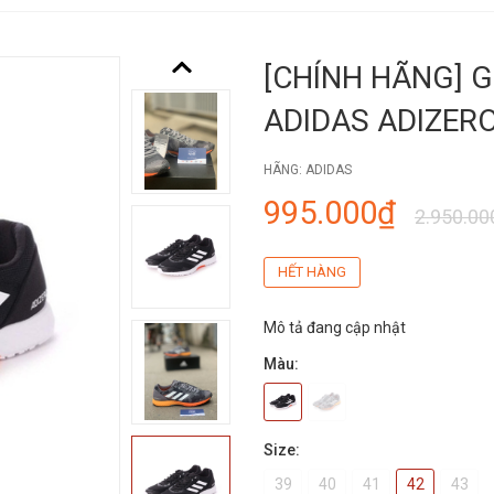
[CHÍNH HÃNG] 
ADIDAS ADIZERO
HÃNG:
ADIDAS
995.000₫
2.950.00
HẾT HÀNG
Mô tả đang cập nhật
Màu:
Size:
39
40
41
42
43