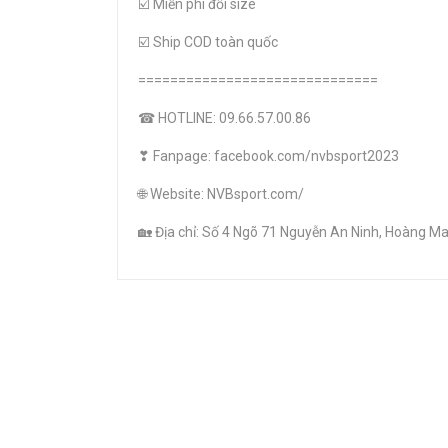
☑️ Miễn phí đổi size
☑️ Ship COD toàn quốc
==============================
☎ HOTLINE: 09.66.57.00.86
❣ Fanpage: facebook.com/nvbsport2023
🌐 Website: NVBsport.com/
🏡 Địa chỉ: Số 4 Ngõ 71 Nguyễn An Ninh, Hoàng Mai