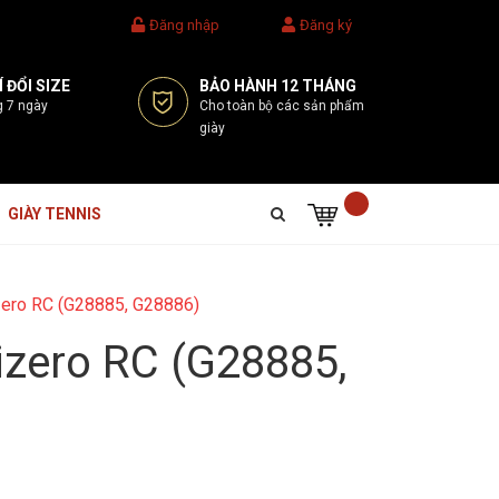
Đăng nhập
Đăng ký
 ĐỔI SIZE
BẢO HÀNH 12 THÁNG
g 7 ngày
Cho toàn bộ các sản phẩm
giày
GIÀY TENNIS
izero RC (G28885, G28886)
izero RC (G28885,