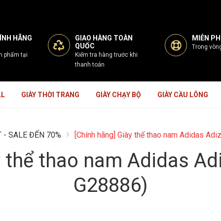
ÍNH HÃNG
GIAO HÀNG TOÀN
MIỄN PHÍ
QUỐC
Trong vòn
n phẩm tại
Kiểm tra hàng trước khi
thanh toán
LL
GIÀY THỜI TRANG
GIÀY CHẠY BỘ
GIÀY CẦU LÔNG
 - SALE ĐẾN 70%
[Chính hãng] Giày thể thao nam Adidas Ad
y thể thao nam Adidas Ad
G28886)