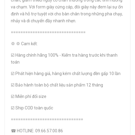
chân, giảm thiểu nguy cơ chấn thương trong các tình huống
va chạm. Với form giày cứng cáp, đôi giày này đem lại sự ổn
định và hỗ trợ tuyệt vời cho bàn chân trong những pha chạy,
nhảy và di chuyển đầy nhanh nhẹn.
===============================
💢 💢 Cam kết:
☑️ Hàng chính hãng 100% - Kiểm tra hàng trước khi thanh
toán
☑️ Phát hiện hàng giả, hàng kém chất lượng đền gấp 10 lần
☑️ Bảo hành toàn bộ chất liệu sản phẩm 12 tháng
☑️ Miễn phí đổi size
☑️ Ship COD toàn quốc
==============================
☎ HOTLINE: 09.66.57.00.86