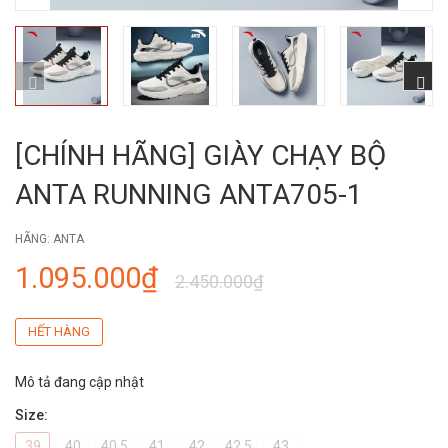
[CHÍNH HÃNG] GIÀY CHẠY BỘ
ANTA RUNNING ANTA705-1
HÃNG:
ANTA
1.095.000₫
2.450.000₫
HẾT HÀNG
Mô tả đang cập nhật
Size:
39
40
40.5
41
42
42.5
43