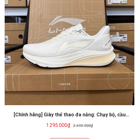
[Chính hãng] Giày thể thao đa năng: Chạy bộ, cầu
lông, tennis, pickeball... Li-ning ARPW003-8
1.295.000₫
2.690.000₫