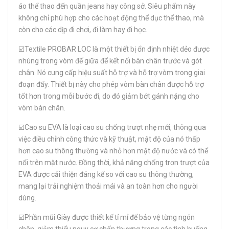
áo thể thao đến quần jeans hay công sở. Siêu phẩm này
không chỉ phù hợp cho các hoạt động thể dục thể thao, mà
còn cho các dịp đi chơi, đi làm hay đi học.
☑️Textile PROBAR LOC là một thiết bị ổn định nhiệt dẻo được
nhúng trong vòm đế giữa để kết nối bàn chân trước và gót
chân. Nó cung cấp hiệu suất hỗ trợ và hỗ trợ vòm trong giai
đoạn đẩy. Thiết bị này cho phép vòm bàn chân được hỗ trợ
tốt hơn trong mỗi bước đi, do đó giảm bớt gánh nặng cho
vòm bàn chân.
☑️Cao su EVA là loại cao su chống trượt nhẹ mới, thông qua
việc điều chỉnh công thức và kỹ thuật, mật độ của nó thấp
hơn cao su thông thường và nhỏ hơn mật độ nước và có thể
nổi trên mặt nước. Đồng thời, khả năng chống trơn trượt của
EVA được cải thiện đáng kể so với cao su thông thường,
mang lại trải nghiệm thoải mái và an toàn hơn cho người
dùng.
☑️Phần mũi Giày được thiết kế tỉ mỉ để bảo vệ từng ngón