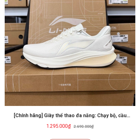
[Chính hãng] Giày thể thao đa năng: Chạy bộ, cầu
lông, tennis, pickeball... Li-ning ARPW003-8
1.295.000₫
2.690.000₫