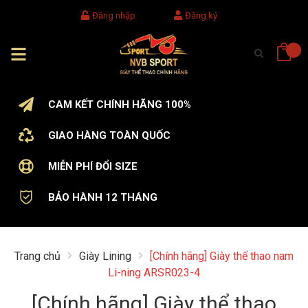
Đăng nhập
Đăng ký
CAM KẾT CHÍNH HÃNG 100%
GIAO HÀNG TOÀN QUỐC
MIỄN PHÍ ĐỔI SIZE
BẢO HÀNH 12 THÁNG
Trang chủ
Giày Lining
[Chính hãng] Giày thể thao nam
Li-ning ARSR023-4
[Chính hãng] Giày thể thao