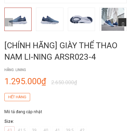
[CHÍNH HÃNG] GIÀY THỂ THAO
NAM LI-NING ARSR023-4
HÃNG:
LINING
1.295.000₫
2.650.000₫
HẾT HÀNG
Mô tả đang cập nhật
Size:
43
41.5
39
40
41
39.5
42