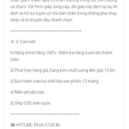
chân, giảm thiểu nguy cơ chấn thương trong các tình huống
va chạm. Với form giày cứng cáp, đôi giày này đem lại sự ổn
định và hỗ trợ tuyệt vời cho bàn chân trong những pha chạy,
nhảy và di chuyển đầy nhanh nhẹn.
===============================
💢 💢 Cam kết:
☑️ Hàng chính hãng 100% - Kiểm tra hàng trước khi thanh
toán
☑️ Phát hiện hàng giả, hàng kém chất lượng đền gấp 10 lần
☑️ Bảo hành toàn bộ chất liệu sản phẩm 12 tháng
☑️ Miễn phí đổi size
☑️ Ship COD toàn quốc
==============================
☎ HOTLINE: 09.66.57.00.86