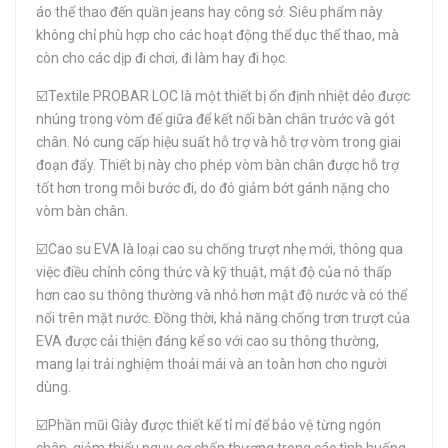
áo thể thao đến quần jeans hay công sở. Siêu phẩm này
không chỉ phù hợp cho các hoạt động thể dục thể thao, mà
còn cho các dịp đi chơi, đi làm hay đi học.
☑️Textile PROBAR LOC là một thiết bị ổn định nhiệt dẻo được
nhúng trong vòm đế giữa để kết nối bàn chân trước và gót
chân. Nó cung cấp hiệu suất hỗ trợ và hỗ trợ vòm trong giai
đoạn đẩy. Thiết bị này cho phép vòm bàn chân được hỗ trợ
tốt hơn trong mỗi bước đi, do đó giảm bớt gánh nặng cho
vòm bàn chân.
☑️Cao su EVA là loại cao su chống trượt nhẹ mới, thông qua
việc điều chỉnh công thức và kỹ thuật, mật độ của nó thấp
hơn cao su thông thường và nhỏ hơn mật độ nước và có thể
nổi trên mặt nước. Đồng thời, khả năng chống trơn trượt của
EVA được cải thiện đáng kể so với cao su thông thường,
mang lại trải nghiệm thoải mái và an toàn hơn cho người
dùng.
☑️Phần mũi Giày được thiết kế tỉ mỉ để bảo vệ từng ngón