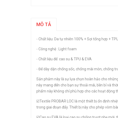
MÔ TẢ
- Chất liệu: Da tự nhiên 100% + Sợi tổng hợp + TPU
- Công nghệ : Light foam
- Chất liệu đế: cao su & TPU & EVA
- Đế dày dặn chống sốc, chống mài mòn, chống trơ
Sản phảm này là sự lựa chọn hoàn hảo cho những a
này mang đến cho bạn sự thoải mái, bền bỉ và thời
phẩm này không chỉ phù hợp cho các hoạt động thể 
☑️Textile PROBAR LOC là một thiết bị ổn định nhiệ
trong giai đoạn đẩy. Thiết bị này cho phép vòm b
☑️Cao su EVA là loại cao su chống trượt nhẹ mới,