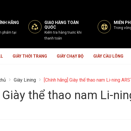
ÍNH HÃNG
GIAO HÀNG TOÀN
MIỄN PHÍ
QUỐC
Trong vòn
n phẩm tại
Kiểm tra hàng trước khi
thanh toán
LL
GIÀY THỜI TRANG
GIÀY CHẠY BỘ
GIÀY CẦU LÔNG
chủ
Giày Lining
[Chính hãng] Giày thể thao nam Li-ning AR
 Giày thể thao nam Li-n