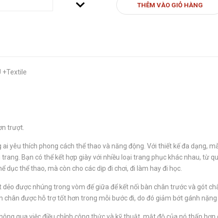
THÊM VÀO GIỎ HÀNG
 +Textile
n trượt.
i yêu thích phong cách thể thao và năng động. Với thiết kế đa dạng, mà
 trang. Bạn có thể kết hợp giày với nhiều loại trang phục khác nhau, từ 
dục thể thao, mà còn cho các dịp đi chơi, đi làm hay đi học.
t dẻo được nhúng trong vòm đế giữa để kết nối bàn chân trước và gót châ
àn chân được hỗ trợ tốt hơn trong mỗi bước đi, do đó giảm bớt gánh nặn
 thông qua việc điều chỉnh công thức và kỹ thuật, mật độ của nó thấp h