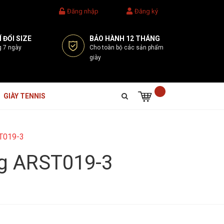
Đăng nhập
Đăng ký
 ĐỔI SIZE
BẢO HÀNH 12 THÁNG
g 7 ngày
Cho toàn bộ các sản phẩm
giày
GIÀY TENNIS
ST019-3
ing ARST019-3