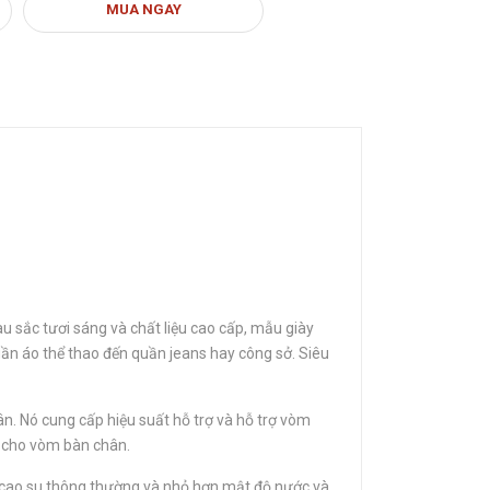
MUA NGAY
u sắc tươi sáng và chất liệu cao cấp, mẫu giày
quần áo thể thao đến quần jeans hay công sở. Siêu
n. Nó cung cấp hiệu suất hỗ trợ và hỗ trợ vòm
g cho vòm bàn chân.
ơn cao su thông thường và nhỏ hơn mật độ nước và