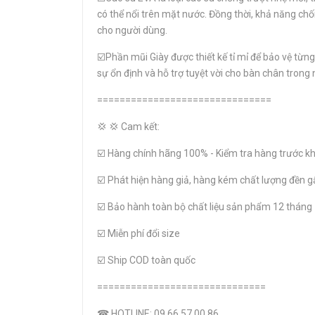
có thể nổi trên mặt nước. Đồng thời, khả năng chố
cho người dùng.
☑️Phần mũi Giày được thiết kế tỉ mỉ để bảo vệ từn
sự ổn định và hỗ trợ tuyệt vời cho bàn chân tron
===============================
💢 💢 Cam kết:
☑️ Hàng chính hãng 100% - Kiểm tra hàng trước kh
☑️ Phát hiện hàng giả, hàng kém chất lượng đền g
☑️ Bảo hành toàn bộ chất liệu sản phẩm 12 tháng
☑️ Miễn phí đổi size
☑️ Ship COD toàn quốc
==============================
☎ HOTLINE: 09.66.57.00.86