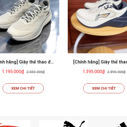
nh hãng] Giày thể thao đa
[Chính hãng] Giày thể tha
: Chạy bộ, cầu lông, tennis,
năng: Chạy bộ, cầu lông, te
1.195.000₫
1.395.000₫
2.550.000₫
2.890.000₫
erball... Li-ning AGLV091-9
pickeball... Li-ning ARSV0
XEM CHI TIẾT
XEM CHI TIẾT