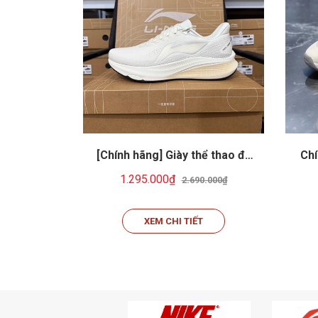
[Chính hãng] Giày thể thao đa
Chí
năng: Chạy bộ, cầu lông, tennis,
năng
1.295.000₫
2.690.000₫
pickeball... Li-ning ARPW003-8
pick
XEM CHI TIẾT