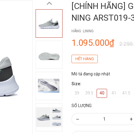
[CHÍNH HÃNG] G
NING ARST019-
HÃNG:
LINING
1.095.000₫
2.250
HẾT HÀNG
Mô tả đang cập nhật
Size:
39
39.5
40
41
41.5
SỐ LƯỢNG:
–
+