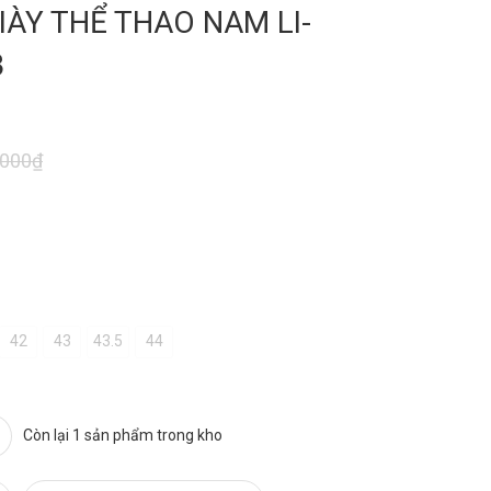
IÀY THỂ THAO NAM LI-
3
.000₫
42
43
43.5
44
Còn lại 1 sản phẩm trong kho