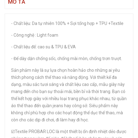
MÔ TẢ
- Chất liệu: Da tự nhiên 100% + Sợi tổng hợp + TPU +Textile
- Công nghệ : Light foam
- Chất liệu đế: cao su & TPU & EVA
- Đế dày dặn chống sốc, chống mài mòn, chống trơn trượt.
Sản phảm này là sự lựa chọn hoàn hảo cho những ai yêu
thích phong cách thể thao và năng động. Với thiết kế đa
dạng, màu sắc tươi sáng và chất liệu cao cấp, mẫu giày này
mang đến cho bạn sự thoải mái, bền bỉ và thời trang. Bạn có
thể kết hợp giày với nhiều loại trang phục khác nhau, từ quần
áo thể thao đến quần jeans hay công sở. Siêu phẩm này
không chỉ phù hợp cho các hoạt động thể dục thể thao, mà
còn cho các dịp đi chơi, đi làm hay đi học.
☑️Textile PROBAR LOC là một thiết bị ổn định nhiệt dẻo được