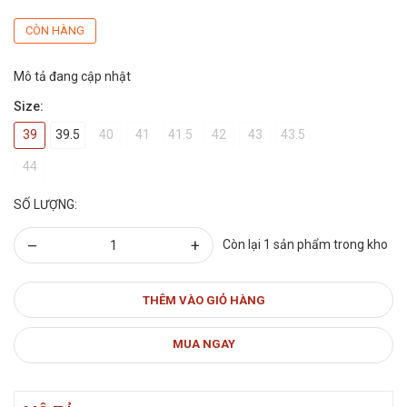
CÒN HÀNG
Mô tả đang cập nhật
Size:
39
39.5
40
41
41.5
42
43
43.5
44
SỐ LƯỢNG:
–
+
Còn lại 1 sản phẩm trong kho
THÊM VÀO GIỎ HÀNG
MUA NGAY