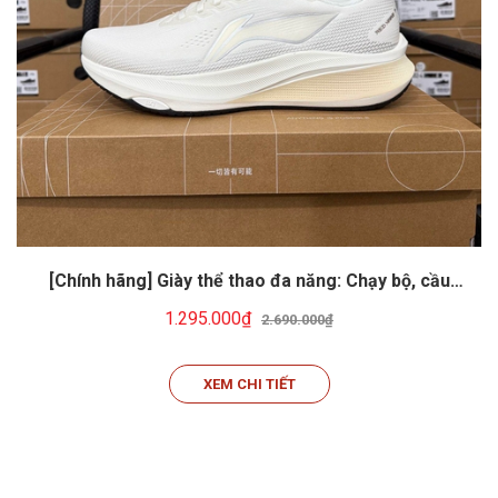
[Chính hãng] Giày thể thao đa năng: Chạy bộ, cầu
lông, tennis, pickeball... Li-ning ARPW003-8
1.295.000₫
2.690.000₫
XEM CHI TIẾT