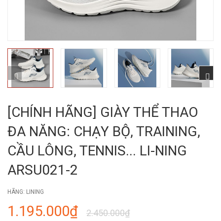
[CHÍNH HÃNG] GIÀY THỂ THAO
ĐA NĂNG: CHẠY BỘ, TRAINING,
CẦU LÔNG, TENNIS... LI-NING
ARSU021-2
HÃNG:
LINING
1.195.000₫
2.450.000₫