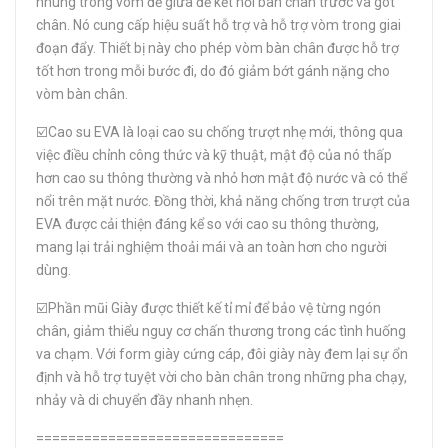
nhúng trong vòm đế giữa để kết nối bàn chân trước và gót
chân. Nó cung cấp hiệu suất hỗ trợ và hỗ trợ vòm trong giai
đoạn đẩy. Thiết bị này cho phép vòm bàn chân được hỗ trợ
tốt hơn trong mỗi bước đi, do đó giảm bớt gánh nặng cho
vòm bàn chân.
☑️Cao su EVA là loại cao su chống trượt nhẹ mới, thông qua
việc điều chỉnh công thức và kỹ thuật, mật độ của nó thấp
hơn cao su thông thường và nhỏ hơn mật độ nước và có thể
nổi trên mặt nước. Đồng thời, khả năng chống trơn trượt của
EVA được cải thiện đáng kể so với cao su thông thường,
mang lại trải nghiệm thoải mái và an toàn hơn cho người
dùng.
☑️Phần mũi Giày được thiết kế tỉ mỉ để bảo vệ từng ngón
chân, giảm thiểu nguy cơ chấn thương trong các tình huống
va chạm. Với form giày cứng cáp, đôi giày này đem lại sự ổn
định và hỗ trợ tuyệt vời cho bàn chân trong những pha chạy,
nhảy và di chuyển đầy nhanh nhẹn.
===============================