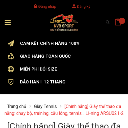
Đăng nhập
Đăng ký
CAM KẾT CHÍNH HÃNG 100%
GIAO HÀNG TOÀN QUỐC
MIỄN PHÍ ĐỔI SIZE
BẢO HÀNH 12 THÁNG
Trang chủ
Giày Tennis
[Chính hãng] Giày thể thao đa
năng: chạy bộ, training, cầu lông, tennis... Li-ning ARSU021-2
[Chính hãng] Giày thể thao đa