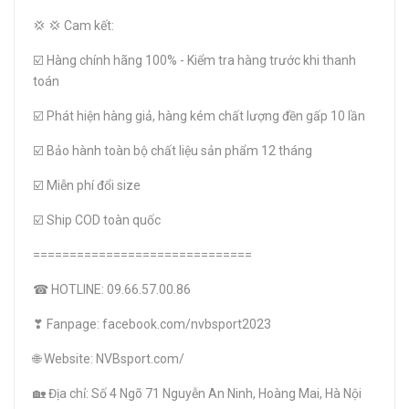
💢 💢 Cam kết:
☑️ Hàng chính hãng 100% - Kiểm tra hàng trước khi thanh
toán
☑️ Phát hiện hàng giả, hàng kém chất lượng đền gấp 10 lần
☑️ Bảo hành toàn bộ chất liệu sản phẩm 12 tháng
☑️ Miễn phí đổi size
☑️ Ship COD toàn quốc
==============================
☎ HOTLINE: 09.66.57.00.86
❣ Fanpage: facebook.com/nvbsport2023
🌐 Website: NVBsport.com/
🏡 Địa chỉ: Số 4 Ngõ 71 Nguyễn An Ninh, Hoàng Mai, Hà Nội