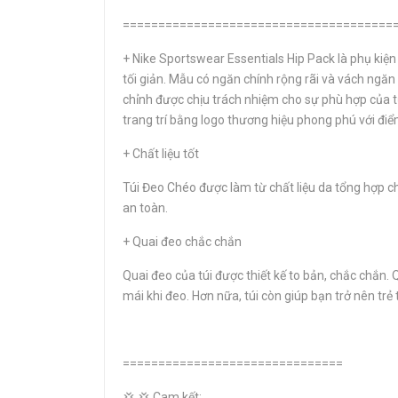
======================================
+ Nike Sportswear Essentials Hip Pack là phụ kiện
tối giản. Mẫu có ngăn chính rộng rãi và vách ngăn
chỉnh được chịu trách nhiệm cho sự phù hợp của t
trang trí bằng logo thương hiệu phong phú với điểm
+ Chất liệu tốt
Túi Đeo Chéo được làm từ chất liệu da tổng hợp c
an toàn.
+ Quai đeo chắc chắn
Quai đeo của túi được thiết kế to bản, chắc chắn. 
mái khi đeo. Hơn nữa, túi còn giúp bạn trở nên tr
===============================
💢 💢 Cam kết: