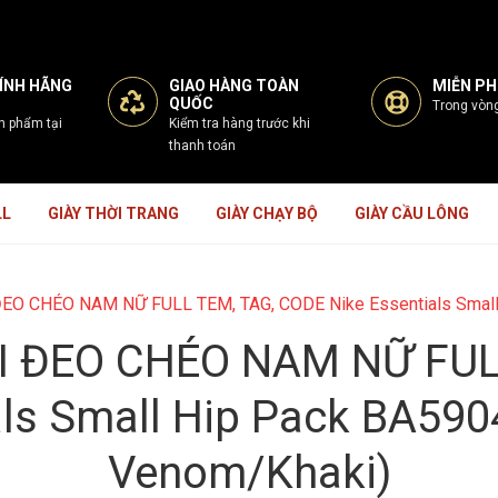
ÍNH HÃNG
GIAO HÀNG TOÀN
MIỄN PHÍ
QUỐC
Trong vòn
n phẩm tại
Kiểm tra hàng trước khi
thanh toán
LL
GIÀY THỜI TRANG
GIÀY CHẠY BỘ
GIÀY CẦU LÔNG
ĐEO CHÉO NAM NỮ FULL TEM, TAG, CODE Nike Essentials Smal
I ĐEO CHÉO NAM NỮ FUL
als Small Hip Pack BA59
Venom/Khaki)