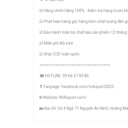
☑️ Hàng chính hãng 100% - Kiểm tra hàng trước kh
☑️ Phát hiện hàng giả, hàng kém chất lượng đền g
☑️ Bảo hành toàn bộ chất liệu sản phẩm 12 tháng
☑️ Miễn phí đổi size
☑️ Ship COD toàn quốc
===============================
☎ HOTLINE: 09.66.57.00.86
❣ Fanpage: facebook.com/nvbsport2023
🌐 Website: NVBsport.com/
🏡 Địa chỉ: Số 4 Ngõ 71 Nguyễn An Ninh, Hoàng Mai