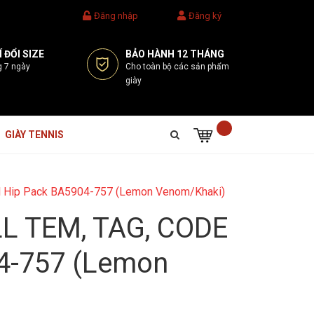
Đăng nhập
Đăng ký
 ĐỔI SIZE
BẢO HÀNH 12 THÁNG
g 7 ngày
Cho toàn bộ các sản phẩm
giày
GIÀY TENNIS
l Hip Pack BA5904-757 (Lemon Venom/Khaki)
L TEM, TAG, CODE
04-757 (Lemon