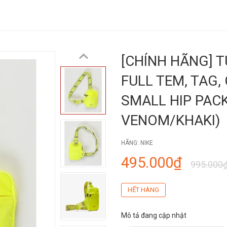
[CHÍNH HÃNG] 
FULL TEM, TAG,
SMALL HIP PAC
VENOM/KHAKI)
HÃNG:
NIKE
495.000₫
995.000
HẾT HÀNG
Mô tả đang cập nhật