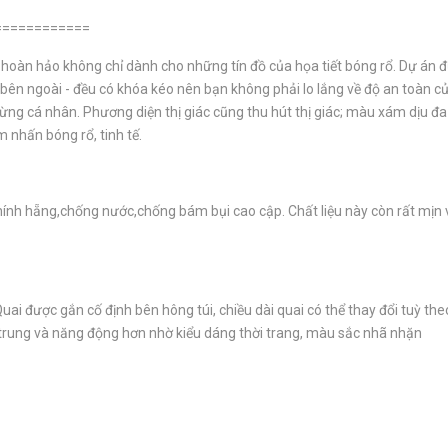
============
 hoàn hảo không chỉ dành cho những tín đồ của họa tiết bóng rổ. Dự án đ
 bên ngoài - đều có khóa kéo nên bạn không phải lo lắng về độ an toàn c
ừng cá nhân. Phương diện thị giác cũng thu hút thị giác; màu xám dịu đa
 nhấn bóng rổ, tinh tế.
hính hẵng,chống nước,chống bám bụi cao cập. Chất liệu này còn rất mịn v
Quai được gắn cố định bên hông túi, chiều dài quai có thể thay đổi tuỳ th
ẻ trung và năng động hơn nhờ kiểu dáng thời trang, màu sắc nhã nhặn