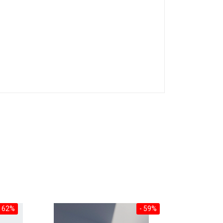
- 62%
- 59%