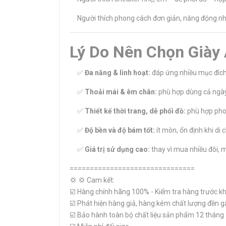
Người thích phong cách đơn giản, năng động như
Lý Do Nên Chọn Giày
✅
Đa năng & linh hoạt:
đáp ứng nhiều mục đích 
✅
Thoải mái & êm chân:
phù hợp dùng cả ngày
✅
Thiết kế thời trang, dễ phối đồ:
phù hợp phon
✅
Độ bền và độ bám tốt:
ít mòn, ổn định khi di 
✅
Giá trị sử dụng cao:
thay vì mua nhiều đôi, 
===============================
💢 💢 Cam kết:
☑️ Hàng chính hãng 100% - Kiểm tra hàng trước kh
☑️ Phát hiện hàng giả, hàng kém chất lượng đền g
☑️ Bảo hành toàn bộ chất liệu sản phẩm 12 tháng