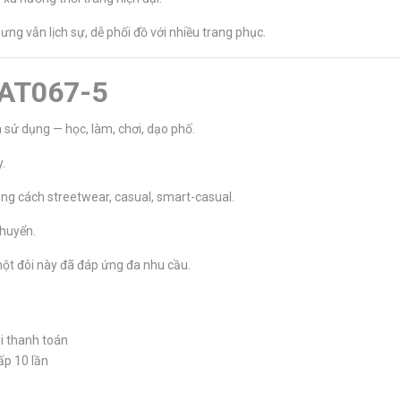
ng vẫn lịch sự, dễ phối đồ với nhiều trang phục.
 AT067-5
sử dụng — học, làm, chơi, dạo phố.
.
g cách streetwear, casual, smart-casual.
chuyển.
một đôi này đã đáp ứng đa nhu cầu.
i thanh toán
ấp 10 lần