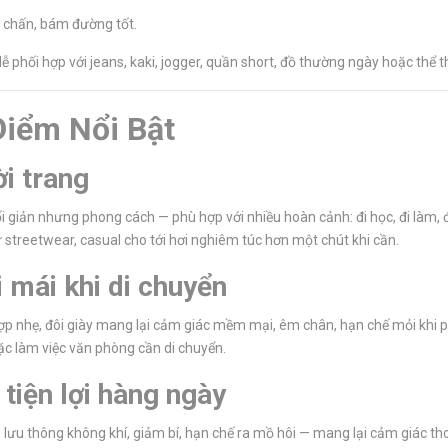
chấn, bám đường tốt.
ễ phối hợp với jeans, kaki, jogger, quần short, đồ thường ngày hoặc thể t
Điểm Nổi Bật
ời trang
tối giản nhưng phong cách — phù hợp với nhiều hoàn cảnh: đi học, đi làm,
 streetwear, casual cho tới hơi nghiêm túc hơn một chút khi cần.
 mái khi di chuyển
 nhẹ, đôi giày mang lại cảm giác mềm mại, êm chân, hạn chế mỏi khi phả
ặc làm việc văn phòng cần di chuyển.
tiện lợi hàng ngày
 lưu thông không khí, giảm bí, hạn chế ra mồ hôi — mang lại cảm giác tho