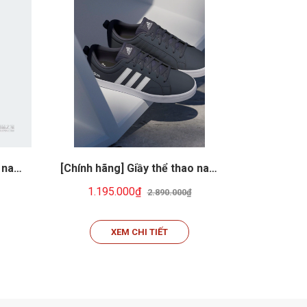
o nam
[Chính hãng] Giầy thể thao nam
[Chính hã
st
Adidas VS Pace EF2369 Navy
Adidas ne
1.195.000₫
1.29
2.890.000₫
blue
39
XEM CHI TIẾT