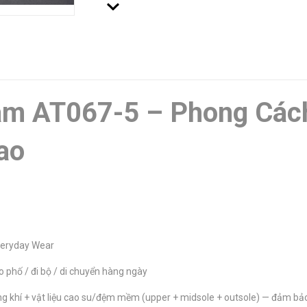
am AT067-5 – Phong Các
ao
veryday Wear
dạo phố / đi bộ / di chuyển hàng ngày
ng khí + vật liệu cao su/đệm mềm (upper + midsole + outsole) — đảm bả