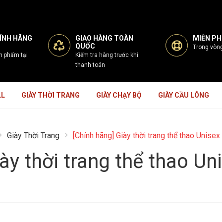
ÍNH HÃNG
GIAO HÀNG TOÀN
MIỄN PHÍ
QUỐC
Trong vòn
n phẩm tại
Kiểm tra hàng trước khi
thanh toán
LL
GIÀY THỜI TRANG
GIÀY CHẠY BỘ
GIÀY CẦU LÔNG
Giày Thời Trang
[Chính hãng] Giày thời trang thể thao Unis
iày thời trang thể thao U