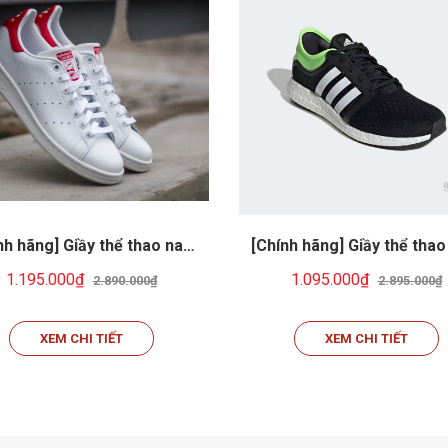
nh hãng] Giầy thể thao nam
[Chính hãng] Giầy thể tha
idas Original Stan Smith
Adidas Cc Rocket Boo
1.195.000₫
1.095.000₫
2.890.000₫
2.895.000₫
M20326
Marathon Running
Shoes/Sneakers FX76
XEM CHI TIẾT
XEM CHI TIẾT