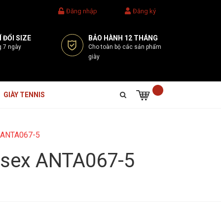
Đăng nhập
Đăng ký
 ĐỔI SIZE
BẢO HÀNH 12 THÁNG
g 7 ngày
Cho toàn bộ các sản phẩm
giày
GIÀY TENNIS
ex ANTA067-5
nisex ANTA067-5