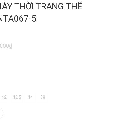
IÀY THỜI TRANG THỂ
NTA067-5
.000₫
42
42.5
44
38