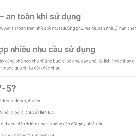
– an toàn khi sử dụng
yển an toàn trên nhiều bề mặt (đường phố, vỉa hè, sàn nhà…), hạn chế trư
ợp nhiều nhu cầu sử dụng
này cũng phù hợp cho những buổi đi bộ nhẹ, dạo phố, du lịch, hoặc thay g
uốn mang quá nhiều đôi khác nhau.
7-5?
i học, đi làm, đi chơi.
hỏi đi bộ, di chuyển liên tục.
reetwear đến đi làm nhẹ — không cần đổi giày nhiều lần.
xu hướng thời trang hiện đại.