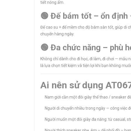
tiết nóng ẩm.
🟢 Đế bám tốt – ổn định 
Đế cao su + đế mềm cho độ bám sàn tốt, giúp di chu
chuyển hàng ngày.
🟢 Đa chức năng – phù h
Không chỉ dành cho đi học, đi làm, đi chơi — mẫu 
là lựa chọn tiết kiệm và tiện lợi khi bạn không m
Ai nên sử dụng AT06
Nam giới cần một đôi giày thể thao / sneaker để đ
Người di chuyển nhiều trong ngày — công việc đòi 
Người muốn một đôi giày đa năng: từ casual, st
Người thích sneaker nhẹ, êm – dễ phối đồ – hợp 