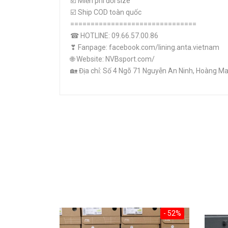
☑️ Miễn phí đổi size
☑️ Ship COD toàn quốc
===============================
☎ HOTLINE: 09.66.57.00.86
❣ Fanpage: facebook.com/lining.anta.vietnam
🌐 Website: NVBsport.com/
🏡 Địa chỉ: Số 4 Ngõ 71 Nguyễn An Ninh, Hoàng Ma
- 52%