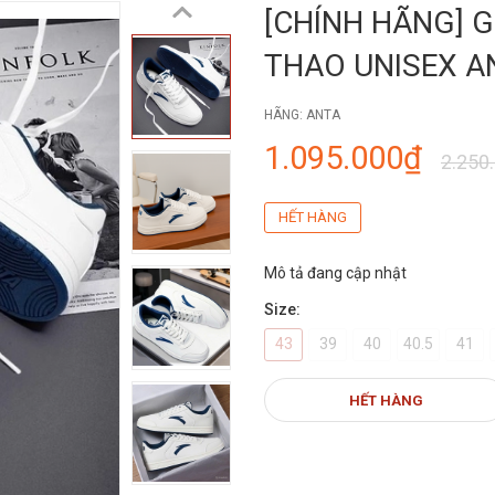
[CHÍNH HÃNG] G
THAO UNISEX A
HÃNG:
ANTA
1.095.000₫
2.250
HẾT HÀNG
Mô tả đang cập nhật
Size:
43
39
40
40.5
41
HẾT HÀNG