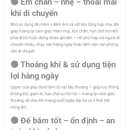
🟢 Êm chân – nhẹ – thoải mái
khi di chuyển
Nhờ sử dụng đế mềm + đệm êm và vật liệu tổng hợp nhẹ, đôi
giày mang lại cảm giác mềm mại, êm chân, hạn chế mỏi khi
phải đi bộ hoặc đứng nhiều giờ liền — rất phù hợp với người di
chuyển nhiều, chạy việc hàng ngày hoặc làm việc văn phòng
cần di chuyển.
🟢 Thoáng khí & sử dụng tiện
lợi hàng ngày
Upper của giày được làm từ vật liệu thoáng — giúp lưu thông
không khí, giảm bí, hạn chế ra mồ hôi — mang lại cảm giác
thoáng, dễ chịu khi mang suốt ngày dài, kể cả ở thời tiết
nóng ẩm.
🟢 Đế bám tốt – ổn định – an