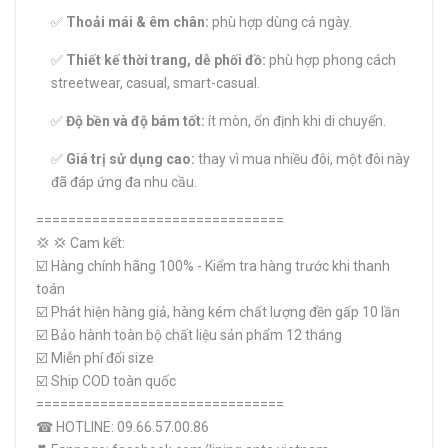
✅
Thoải mái & êm chân:
phù hợp dùng cả ngày.
✅
Thiết kế thời trang, dễ phối đồ:
phù hợp phong cách
streetwear, casual, smart-casual.
✅
Độ bền và độ bám tốt:
ít mòn, ổn định khi di chuyển.
✅
Giá trị sử dụng cao:
thay vì mua nhiều đôi, một đôi này
đã đáp ứng đa nhu cầu.
===============================
💢 💢 Cam kết:
☑️ Hàng chính hãng 100% - Kiểm tra hàng trước khi thanh
toán
☑️ Phát hiện hàng giả, hàng kém chất lượng đền gấp 10 lần
☑️ Bảo hành toàn bộ chất liệu sản phẩm 12 tháng
☑️ Miễn phí đổi size
☑️ Ship COD toàn quốc
===============================
☎ HOTLINE: 09.66.57.00.86