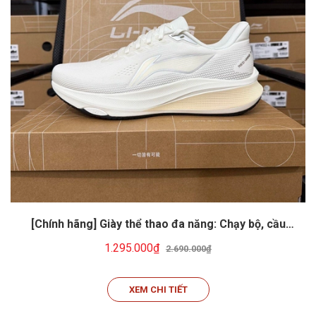
[Chính hãng] Giày thể thao đa năng: Chạy bộ, cầu
lông, tennis, pickeball... Li-ning ARPW003-8
1.295.000₫
2.690.000₫
XEM CHI TIẾT