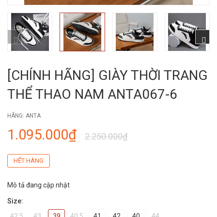
[CHÍNH HÃNG] GIÀY THỜI TRANG
THỂ THAO NAM ANTA067-6
HÃNG:
ANTA
1.095.000₫
2.250.000₫
HẾT HÀNG
Mô tả đang cập nhật
Size:
42.5
43
39
40.5
41
42
40
44