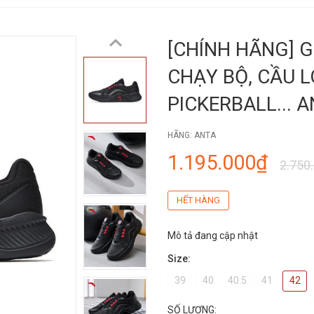
[CHÍNH HÃNG] G
CHẠY BỘ, CẦU L
PICKERBALL... 
HÃNG:
ANTA
1.195.000₫
2.750
HẾT HÀNG
Mô tả đang cập nhật
Size:
39
40
40.5
41
42
SỐ LƯỢNG: