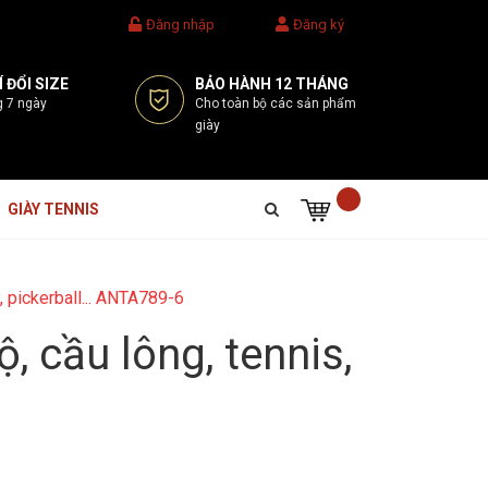
Đăng nhập
Đăng ký
 ĐỔI SIZE
BẢO HÀNH 12 THÁNG
g 7 ngày
Cho toàn bộ các sản phẩm
giày
GIÀY TENNIS
, pickerball... ANTA789-6
, cầu lông, tennis,