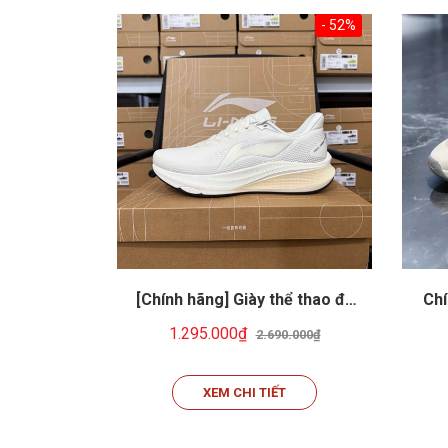
- 52%
[Chính hãng] Giày thể thao đa
Chí
năng: Chạy bộ, cầu lông, tennis,
năng
1.295.000₫
2.690.000₫
pickeball... Li-ning ARPW003-8
pick
XEM CHI TIẾT