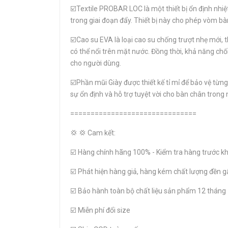
☑️Textile PROBAR LOC là một thiết bị ổn định nhiệ
trong giai đoạn đẩy. Thiết bị này cho phép vòm b
☑️Cao su EVA là loại cao su chống trượt nhẹ mới,
có thể nổi trên mặt nước. Đồng thời, khả năng chố
cho người dùng.
☑️Phần mũi Giày được thiết kế tỉ mỉ để bảo vệ từn
sự ổn định và hỗ trợ tuyệt vời cho bàn chân tron
===============================
💢 💢 Cam kết:
☑️ Hàng chính hãng 100% - Kiểm tra hàng trước kh
☑️ Phát hiện hàng giả, hàng kém chất lượng đền g
☑️ Bảo hành toàn bộ chất liệu sản phẩm 12 tháng
☑️ Miễn phí đổi size