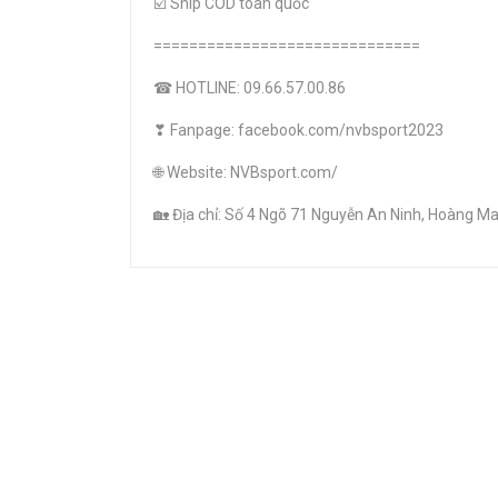
☑️ Ship COD toàn quốc
==============================
☎ HOTLINE: 09.66.57.00.86
❣ Fanpage: facebook.com/nvbsport2023
🌐 Website: NVBsport.com/
🏡 Địa chỉ: Số 4 Ngõ 71 Nguyễn An Ninh, Hoàng Mai