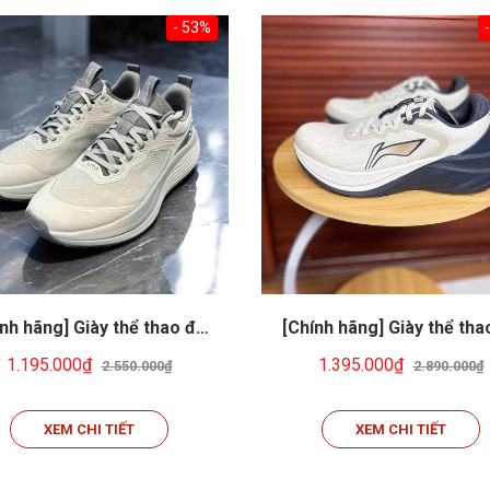
- 53%
nh hãng] Giày thể thao đa
[Chính hãng] Giày thể tha
: Chạy bộ, cầu lông, tennis,
năng: Chạy bộ, cầu lông, te
1.195.000₫
1.395.000₫
2.550.000₫
2.890.000₫
erball... Li-ning AGLV091-9
pickeball... Li-ning ARSV0
XEM CHI TIẾT
XEM CHI TIẾT