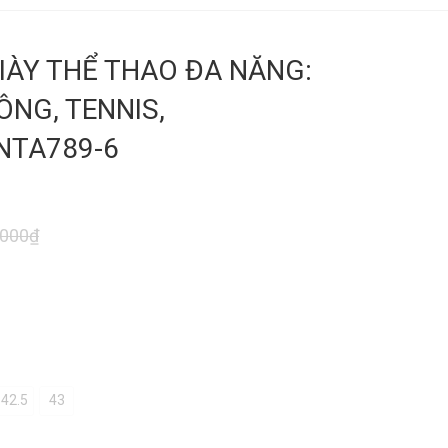
IÀY THỂ THAO ĐA NĂNG:
ÔNG, TENNIS,
ANTA789-6
.000₫
42.5
43