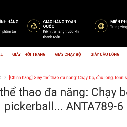
ÍNH HÃNG
GIAO HÀNG TOÀN
MIỄN PHÍ
QUỐC
Trong vòn
n phẩm tại
Kiểm tra hàng trước khi
thanh toán
LL
GIÀY THỜI TRANG
GIÀY CHẠY BỘ
GIÀY CẦU LÔNG
s
[Chính hãng] Giày thể thao đa năng: Chạy bộ, cầu lông, tennis
thể thao đa năng: Chạy bộ
pickerball... ANTA789-6