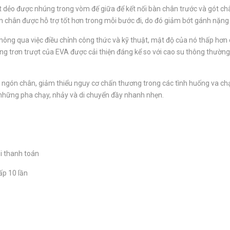
t dẻo được nhúng trong vòm đế giữa để kết nối bàn chân trước và gót châ
àn chân được hỗ trợ tốt hơn trong mỗi bước đi, do đó giảm bớt gánh nặn
 thông qua việc điều chỉnh công thức và kỹ thuật, mật độ của nó thấp h
ng trơn trượt của EVA được cải thiện đáng kể so với cao su thông thường
g ngón chân, giảm thiểu nguy cơ chấn thương trong các tình huống va ch
g những pha chạy, nhảy và di chuyển đầy nhanh nhẹn.
i thanh toán
ấp 10 lần