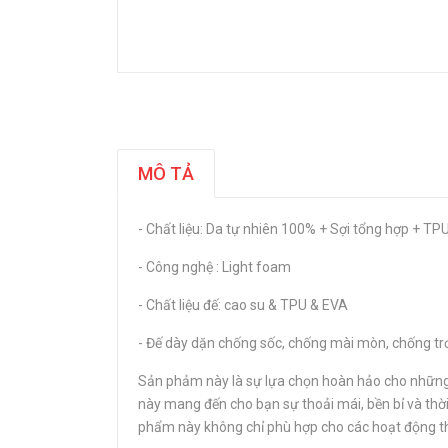
MÔ TẢ
- Chất liệu: Da tự nhiên 100% + Sợi tổng hợp + TPU
- Công nghệ : Light foam
- Chất liệu đế: cao su & TPU & EVA
- Đế dày dặn chống sốc, chống mài mòn, chống trơ
Sản phảm này là sự lựa chọn hoàn hảo cho những a
này mang đến cho bạn sự thoải mái, bền bỉ và thời
phẩm này không chỉ phù hợp cho các hoạt động thể 