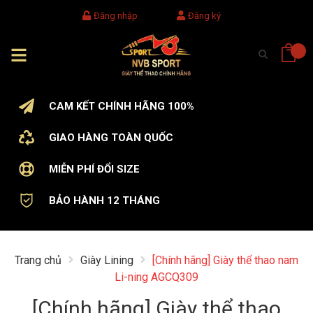
Đăng nhập
Đăng ký
CAM KẾT CHÍNH HÃNG 100%
GIAO HÀNG TOÀN QUỐC
MIỄN PHÍ ĐỔI SIZE
BẢO HÀNH 12 THÁNG
Trang chủ
Giày Lining
[Chính hãng] Giày thể thao nam
Li-ning AGCQ309
[Chính hãng] Giày thể thao