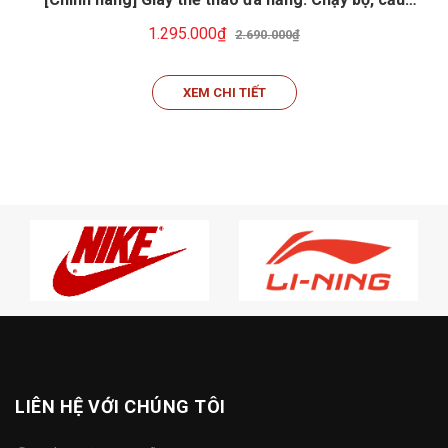
lông, tennis, pickeball... Li-ning ARPW003-8
1.295.000₫
2.690.000₫
XEM CHI TIẾT
LIÊN HỆ VỚI CHÚNG TÔI