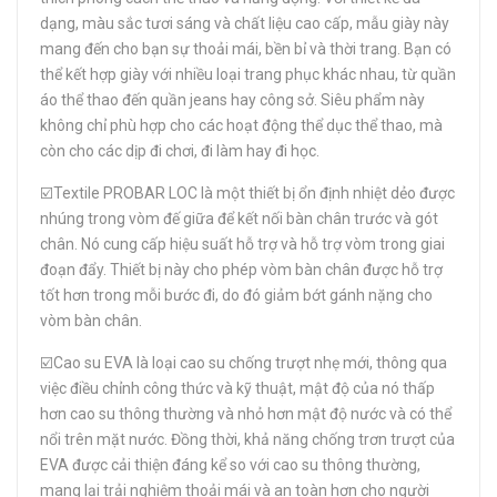
dạng, màu sắc tươi sáng và chất liệu cao cấp, mẫu giày này
mang đến cho bạn sự thoải mái, bền bỉ và thời trang. Bạn có
thể kết hợp giày với nhiều loại trang phục khác nhau, từ quần
áo thể thao đến quần jeans hay công sở. Siêu phẩm này
không chỉ phù hợp cho các hoạt động thể dục thể thao, mà
còn cho các dịp đi chơi, đi làm hay đi học.
☑️Textile PROBAR LOC là một thiết bị ổn định nhiệt dẻo được
nhúng trong vòm đế giữa để kết nối bàn chân trước và gót
chân. Nó cung cấp hiệu suất hỗ trợ và hỗ trợ vòm trong giai
đoạn đẩy. Thiết bị này cho phép vòm bàn chân được hỗ trợ
tốt hơn trong mỗi bước đi, do đó giảm bớt gánh nặng cho
vòm bàn chân.
☑️Cao su EVA là loại cao su chống trượt nhẹ mới, thông qua
việc điều chỉnh công thức và kỹ thuật, mật độ của nó thấp
hơn cao su thông thường và nhỏ hơn mật độ nước và có thể
nổi trên mặt nước. Đồng thời, khả năng chống trơn trượt của
EVA được cải thiện đáng kể so với cao su thông thường,
mang lại trải nghiệm thoải mái và an toàn hơn cho người