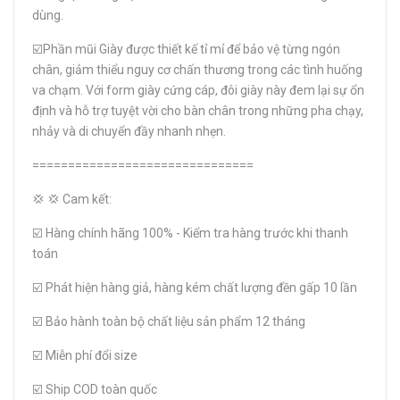
dùng.
☑️Phần mũi Giày được thiết kế tỉ mỉ để bảo vệ từng ngón
chân, giảm thiểu nguy cơ chấn thương trong các tình huống
va chạm. Với form giày cứng cáp, đôi giày này đem lại sự ổn
định và hỗ trợ tuyệt vời cho bàn chân trong những pha chạy,
nhảy và di chuyển đầy nhanh nhẹn.
===============================
💢 💢 Cam kết:
☑️ Hàng chính hãng 100% - Kiểm tra hàng trước khi thanh
toán
☑️ Phát hiện hàng giả, hàng kém chất lượng đền gấp 10 lần
☑️ Bảo hành toàn bộ chất liệu sản phẩm 12 tháng
☑️ Miễn phí đổi size
☑️ Ship COD toàn quốc