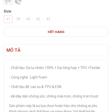
Size:
41
39
40
42
43
HẾT HÀNG
MÔ TẢ
- Chất liệu: Da tự nhiên 100% + Sợi tổng hợp + TPU +Textile
- Công nghệ : Light foam
- Chất liệu đế: cao su & TPU & EVA
- Đế dày dặn chống sốc, chống mài mòn, chống trơn trượt.
Sản phảm này là sự lựa chọn hoàn hảo cho những ai yêu
thích phong cách thể thao và năng động. Với thiết kế đa