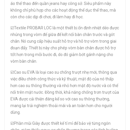
áo thể thao đến quần jeans hay công sở. Siêu phẩm này
không chỉ phù hợp cho các hoạt động thể dục thể thao, mà
còn cho các dịp đi chơi, đi làm hay đi học.
☑️Textile PROBAR LOC là một thiết bị ổn định nhiệt dẻo được
nhúng trong vòm đế giữa để kết nối bàn chân trước và gót
chân. Nó cung cấp hiệu suất hỗ trợ và hỗ trợ vòm trong giai
đoạn đẩy. Thiết bị này cho phép vòm bàn chân được hỗ trợ
tốt hơn trong mỗi bước đi, do đó giảm bớt gánh nặng cho
vòm bàn chân.
☑️Cao su EVA là loại cao su chống trượt nhẹ mới, thông qua
việc điều chỉnh công thức và kỹ thuật, mật độ của nó thấp
hơn cao su thông thường và nhỏ hơn mật độ nước và có thể
nổi trên mặt nước. Đồng thời, khả năng chống trơn trượt của
EVA được cải thiện đáng kể so với cao su thông thường,
mang lại trải nghiệm thoải mái và an toàn hơn cho người
dùng.
☑️Phần mũi Giày được thiết kế tỉ mỉ để bảo vệ từng ngón