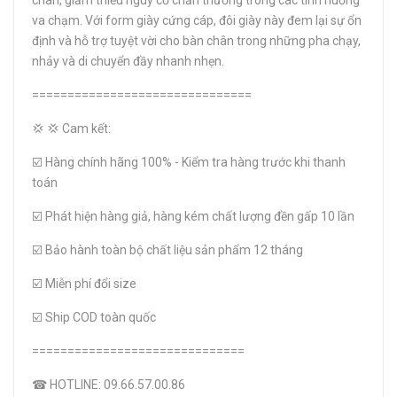
chân, giảm thiểu nguy cơ chấn thương trong các tình huống
va chạm. Với form giày cứng cáp, đôi giày này đem lại sự ổn
định và hỗ trợ tuyệt vời cho bàn chân trong những pha chạy,
nhảy và di chuyển đầy nhanh nhẹn.
===============================
💢 💢 Cam kết:
☑️ Hàng chính hãng 100% - Kiểm tra hàng trước khi thanh
toán
☑️ Phát hiện hàng giả, hàng kém chất lượng đền gấp 10 lần
☑️ Bảo hành toàn bộ chất liệu sản phẩm 12 tháng
☑️ Miễn phí đổi size
☑️ Ship COD toàn quốc
==============================
☎ HOTLINE: 09.66.57.00.86