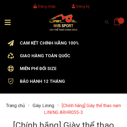
Đăng nhập
Đăng ký
CAM KẾT CHÍNH HÃNG 100%
GIAO HÀNG TOÀN QUỐC
MIỄN PHÍ ĐỔI SIZE
BẢO HÀNH 12 THÁNG
Trang chủ
Giày Lining
[Chính hãng] Giày thể thao nam
LINING ARHR055-3
[Chính hãng] Giày thể thao