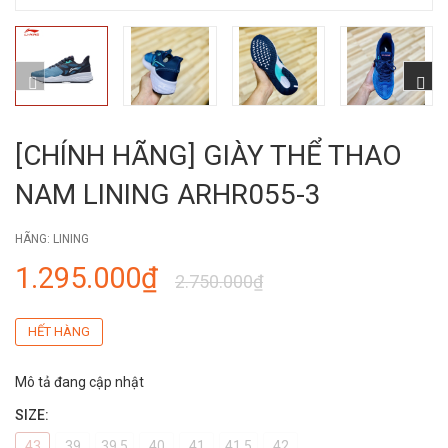
[CHÍNH HÃNG] GIÀY THỂ THAO
NAM LINING ARHR055-3
HÃNG:
LINING
1.295.000₫
2.750.000₫
HẾT HÀNG
Mô tả đang cập nhật
SIZE:
43
39
39.5
40
41
41.5
42