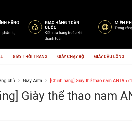
ÍNH HÃNG
GIAO HÀNG TOÀN
MIỄN PHÍ
QUỐC
Trong vòn
n phẩm tại
Kiểm tra hàng trước khi
thanh toán
LL
GIÀY THỜI TRANG
GIÀY CHẠY BỘ
GIÀY CẦU LÔNG
ang chủ
Giày Anta
[Chính hãng] Giày thể thao nam ANTA57
ãng] Giày thể thao nam 