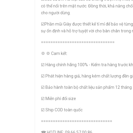
có thể nổi trên mặt nước. Đồng thời, khả năng chố
cho người dùng.
☑️Phần mũi Giày được thiết kế tỉ mỉ để bảo vệ từn
sự ổn định và hỗ trợ tuyệt vời cho bàn chân tron
===============================
💢 💢 Cam kết:
☑️ Hàng chính hãng 100% - Kiểm tra hàng trước kh
☑️ Phát hiện hàng giả, hàng kém chất lượng đền g
☑️ Bảo hành toàn bộ chất liệu sản phẩm 12 tháng
☑️ Miễn phí đổi size
☑️ Ship COD toàn quốc
==============================
☎ HOTLINE: 09.66.57.00.86