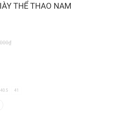
GIÀY THỂ THAO NAM
.000₫
40.5
41