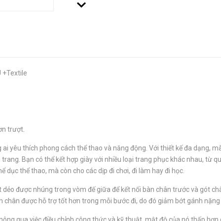
 +Textile
n trượt.
i yêu thích phong cách thể thao và năng động. Với thiết kế đa dạng, mà
 trang. Bạn có thể kết hợp giày với nhiều loại trang phục khác nhau, từ 
dục thể thao, mà còn cho các dịp đi chơi, đi làm hay đi học.
t dẻo được nhúng trong vòm đế giữa để kết nối bàn chân trước và gót châ
àn chân được hỗ trợ tốt hơn trong mỗi bước đi, do đó giảm bớt gánh nặn
 thông qua việc điều chỉnh công thức và kỹ thuật, mật độ của nó thấp h