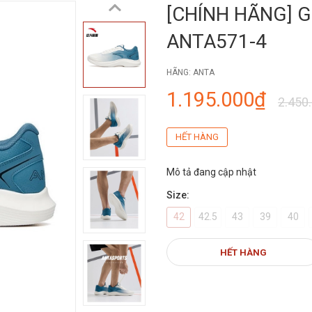
[CHÍNH HÃNG] 
ANTA571-4
HÃNG:
ANTA
1.195.000₫
2.450
HẾT HÀNG
Mô tả đang cập nhật
Size:
42
42.5
43
39
40
HẾT HÀNG