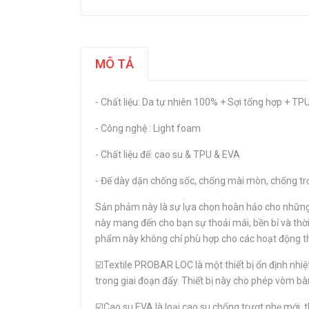
MÔ TẢ
- Chất liệu: Da tự nhiên 100% + Sợi tổng hợp + TPU
- Công nghệ : Light foam
- Chất liệu đế: cao su & TPU & EVA
- Đế dày dặn chống sốc, chống mài mòn, chống trơ
Sản phảm này là sự lựa chọn hoàn hảo cho những a
này mang đến cho bạn sự thoải mái, bền bỉ và thời
phẩm này không chỉ phù hợp cho các hoạt động thể 
☑️Textile PROBAR LOC là một thiết bị ổn định nhiệ
trong giai đoạn đẩy. Thiết bị này cho phép vòm b
☑️Cao su EVA là loại cao su chống trượt nhẹ mới,