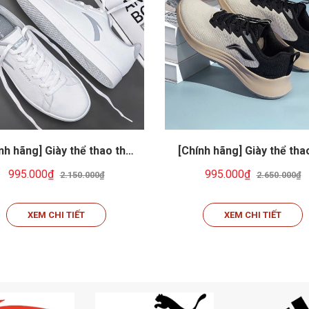
nh hãng] Giày thể thao thời
[Chính hãng] Giày thể tha
rang Unisex ANTA805-3
năng: Chạy bộ, Cầu lôn
995.000₫
995.000₫
2.150.000₫
2.650.000₫
Tennis, Pickerball,... 𝗜𝗶.𝗻
ARSV033-2
XEM CHI TIẾT
XEM CHI TIẾT