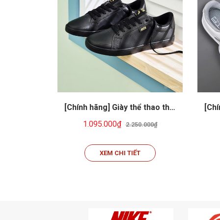
[Chính hãng] Giày thể thao thời
[Chí
trang Unisex ANTA052F-3
t
1.095.000₫
2.250.000₫
XEM CHI TIẾT