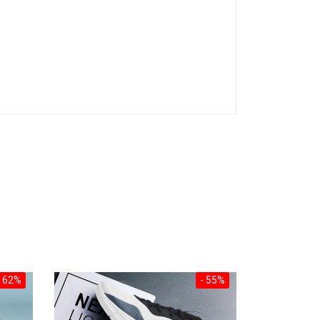
- 62%
- 55%