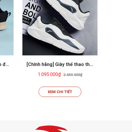
o đa
[Chính hãng] Giày thể thao thời
[Chính hã
g,
trang Unisex ANTA702R-1
trang 
1.095.000₫
1.09
2.450.000₫
𝗻𝗴
XEM CHI TIẾT