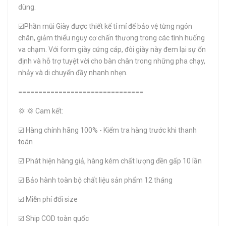
dùng.
☑️Phần mũi Giày được thiết kế tỉ mỉ để bảo vệ từng ngón
chân, giảm thiểu nguy cơ chấn thương trong các tình huống
va chạm. Với form giày cứng cáp, đôi giày này đem lại sự ổn
định và hỗ trợ tuyệt vời cho bàn chân trong những pha chạy,
nhảy và di chuyển đầy nhanh nhẹn.
===============================
💢 💢 Cam kết:
☑️ Hàng chính hãng 100% - Kiểm tra hàng trước khi thanh
toán
☑️ Phát hiện hàng giả, hàng kém chất lượng đền gấp 10 lần
☑️ Bảo hành toàn bộ chất liệu sản phẩm 12 tháng
☑️ Miễn phí đổi size
☑️ Ship COD toàn quốc