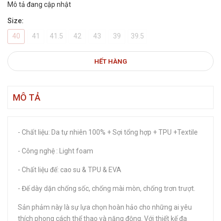
Mô tả đang cập nhật
Size:
40
41
41.5
42
43
39
39.5
HẾT HÀNG
MÔ TẢ
- Chất liệu: Da tự nhiên 100% + Sợi tổng hợp + TPU +Textile
- Công nghệ : Light foam
- Chất liệu đế: cao su & TPU & EVA
- Đế dày dặn chống sốc, chống mài mòn, chống trơn trượt.
Sản phảm này là sự lựa chọn hoàn hảo cho những ai yêu
thích phong cách thể thao và năng động. Với thiết kế đa