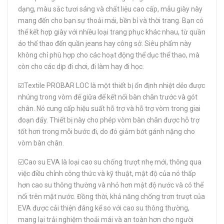
dạng, màu sắc tươi sáng và chất liệu cao cấp, mẫu giày này
mang đến cho bạn sự thoải mái, bền bỉ và thời trang. Bạn có
thể kết hợp giày với nhiều loại trang phục khác nhau, từ quần
áo thể thao đến quần jeans hay công sở. Siêu phẩm này
không chỉ phù hợp cho các hoạt động thể dục thể thao, mà
còn cho các dịp đi chơi, đi làm hay đi học.
☑️Textile PROBAR LOC là một thiết bị ổn định nhiệt dẻo được
nhúng trong vòm đế giữa để kết nối bàn chân trước và gót
chân. Nó cung cấp hiệu suất hỗ trợ và hỗ trợ vòm trong giai
đoạn đẩy. Thiết bị này cho phép vòm bàn chân được hỗ trợ
tốt hơn trong mỗi bước đi, do đó giảm bớt gánh nặng cho
vòm bàn chân.
☑️Cao su EVA là loại cao su chống trượt nhẹ mới, thông qua
việc điều chỉnh công thức và kỹ thuật, mật độ của nó thấp
hơn cao su thông thường và nhỏ hơn mật độ nước và có thể
nổi trên mặt nước. Đồng thời, khả năng chống trơn trượt của
EVA được cải thiện đáng kể so với cao su thông thường,
mang lại trải nghiệm thoải mái và an toàn hơn cho người