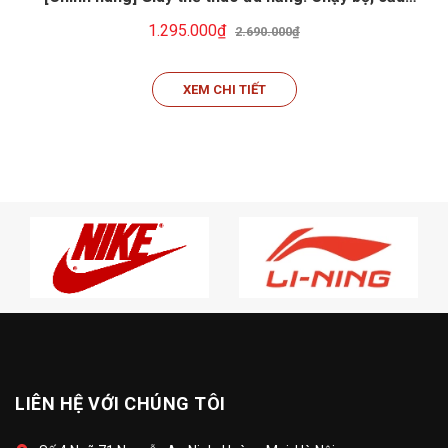
lông, tennis, pickeball... Li-ning ARPW003-8
1.295.000₫
2.690.000₫
XEM CHI TIẾT
LIÊN HỆ VỚI CHÚNG TÔI