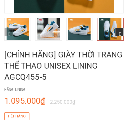
[CHÍNH HÃNG] GIÀY THỜI TRANG
THỂ THAO UNISEX LINING
AGCQ455-5
HÃNG:
LINING
1.095.000₫
2.250.000₫
HẾT HÀNG