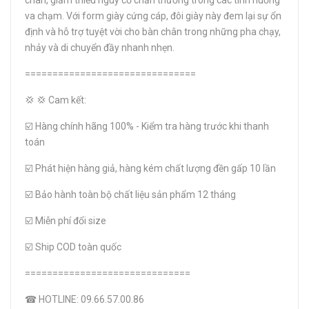
chân, giảm thiểu nguy cơ chấn thương trong các tình huống
va chạm. Với form giày cứng cáp, đôi giày này đem lại sự ổn
định và hỗ trợ tuyệt vời cho bàn chân trong những pha chạy,
nhảy và di chuyển đầy nhanh nhẹn.
===============================
💢 💢 Cam kết:
☑️ Hàng chính hãng 100% - Kiểm tra hàng trước khi thanh
toán
☑️ Phát hiện hàng giả, hàng kém chất lượng đền gấp 10 lần
☑️ Bảo hành toàn bộ chất liệu sản phẩm 12 tháng
☑️ Miễn phí đổi size
☑️ Ship COD toàn quốc
==============================
☎ HOTLINE: 09.66.57.00.86