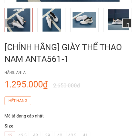
[CHÍNH HÃNG] GIÀY THỂ THAO
NAM ANTA561-1
HÃNG:
ANTA
1.295.000₫
2.650.000₫
HẾT HÀNG
Mô tả đang cập nhật
Size:
42
42.5
43
39
40
40.5
41