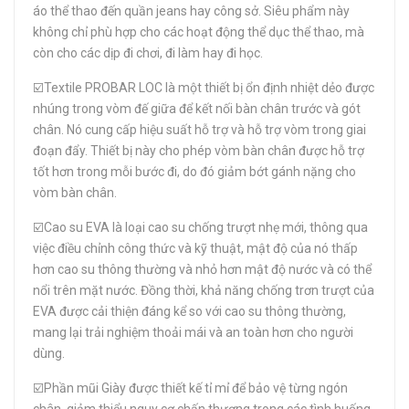
áo thể thao đến quần jeans hay công sở. Siêu phẩm này
không chỉ phù hợp cho các hoạt động thể dục thể thao, mà
còn cho các dịp đi chơi, đi làm hay đi học.
☑️Textile PROBAR LOC là một thiết bị ổn định nhiệt dẻo được
nhúng trong vòm đế giữa để kết nối bàn chân trước và gót
chân. Nó cung cấp hiệu suất hỗ trợ và hỗ trợ vòm trong giai
đoạn đẩy. Thiết bị này cho phép vòm bàn chân được hỗ trợ
tốt hơn trong mỗi bước đi, do đó giảm bớt gánh nặng cho
vòm bàn chân.
☑️Cao su EVA là loại cao su chống trượt nhẹ mới, thông qua
việc điều chỉnh công thức và kỹ thuật, mật độ của nó thấp
hơn cao su thông thường và nhỏ hơn mật độ nước và có thể
nổi trên mặt nước. Đồng thời, khả năng chống trơn trượt của
EVA được cải thiện đáng kể so với cao su thông thường,
mang lại trải nghiệm thoải mái và an toàn hơn cho người
dùng.
☑️Phần mũi Giày được thiết kế tỉ mỉ để bảo vệ từng ngón